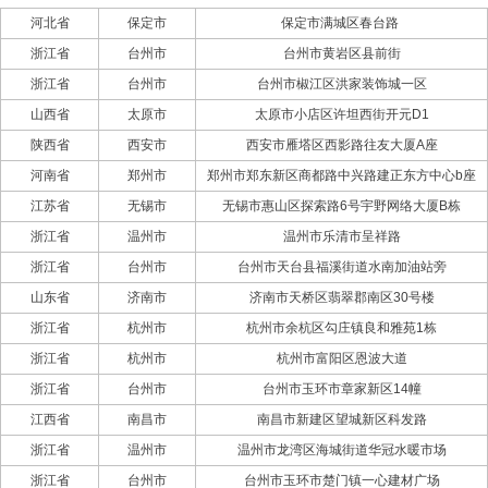
河北省
保定市
保定市满城区春台路
浙江省
台州市
台州市黄岩区县前街
浙江省
台州市
台州市椒江区洪家装饰城一区
山西省
太原市
太原市小店区许坦西街开元D1
陕西省
西安市
西安市雁塔区西影路往友大厦A座
河南省
郑州市
郑州市郑东新区商都路中兴路建正东方中心b座
江苏省
无锡市
无锡市惠山区探索路6号宇野网络大厦B栋
浙江省
温州市
温州市乐清市呈祥路
浙江省
台州市
台州市天台县福溪街道水南加油站旁
山东省
济南市
济南市天桥区翡翠郡南区30号楼
浙江省
杭州市
杭州市余杭区勾庄镇良和雅苑1栋
浙江省
杭州市
杭州市富阳区恩波大道
浙江省
台州市
台州市玉环市章家新区14幢
江西省
南昌市
南昌市新建区望城新区科发路
浙江省
温州市
温州市龙湾区海城街道华冠水暖市场
浙江省
台州市
台州市玉环市楚门镇一心建材广场