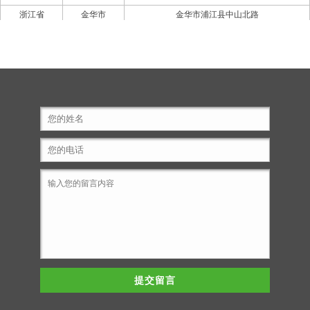
浙江省
金华市
金华市浦江县中山北路
江苏省
南通市
南通市如东县芳泉路
浙江省
温州市
温州市苍南县灵溪镇上垟庄3-8栋
江苏省
苏州市
苏州市姑苏区苏站路新天地家园北区
浙江省
台州市
台州市椒江区葭芷街道办事处乌石村26幢5号楼
浙江省
义乌市
义乌市江滨中路330号一楼
辽宁省
大连市
大连市沙河口区五一路105号幸福家居地下
湖南省
邵阳市
邵阳市新邵县东西路广信斜对面
上海市
上海市闵行区都庄路2388号3号楼B座
河南省
郑州市
郑州市金水区文化路与宏康路交叉口瀚宇广场
山东省
济宁市
济宁市任城区建设北路
浙江省
杭州市
杭州市桐庐县横村镇北环路
江苏省
启东市
启东市牡丹江中路
湖南省
长沙市
长沙市岳麓区杜鹃路奥克斯缔壹城别墅区1栋
提交留言
四川省
绵阳市
绵阳市经开区塘汛镇福泽源小区
湖南省
益阳市
益阳市赫山区羊舞岭小区22栋